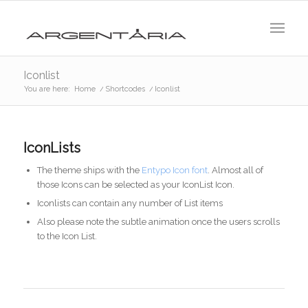
Iconlist
You are here:
Home
/
Shortcodes
/
Iconlist
IconLists
The theme ships with the
Entypo Icon font
. Almost all of
those Icons can be selected as your IconList Icon.
Iconlists can contain any number of List items
Also please note the subtle animation once the users scrolls
to the Icon List.