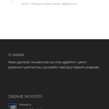
enim. Aliquam lorem ante, dapibus in.
O NAMA
Naša upornost i inovativnost nas čine uglednim i jakim
poslovnim partnerima u provedbi i realizaciji željenih projekata.
ZADNJE NOVOSTI
Novosti 3