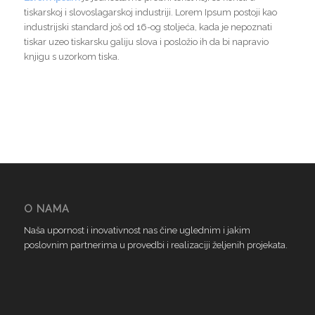
tiskarskoj i slovoslagarskoj industriji. Lorem Ipsum postoji kao
industrijski standard još od 16-og stoljeća, kada je nepoznati
tiskar uzeo tiskarsku galiju slova i posložio ih da bi napravio
knjigu s uzorkom tiska.
O NAMA
Naša upornost i inovativnost nas čine uglednim i jakim
poslovnim partnerima u provedbi i realizaciji željenih projekata.