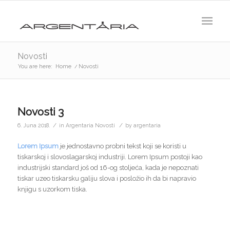
Novosti
You are here:
Home
/
Novosti
Novosti 3
/
/
6. Juna 2018.
in
Argentaria Novosti
by
argentaria
Lorem Ipsum
je jednostavno probni tekst koji se koristi u
tiskarskoj i slovoslagarskoj industriji. Lorem Ipsum postoji kao
industrijski standard još od 16-og stoljeća, kada je nepoznati
tiskar uzeo tiskarsku galiju slova i posložio ih da bi napravio
knjigu s uzorkom tiska.