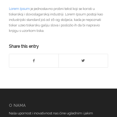
Lorem Ipsum
je jednostavno probni tekst koji se koristi u
tiskarskoj i slovoslagarskoj industriji. Lorem Ipsum postoji kao
industrijski standard još od 16-og stoljeća, kada je nepoznati
tiskar uzeo tiskarsku galiju slova i posložio ih da bi napravio
knjigu s uzorkom tiska.
Share this entry
O NAMA
Naša upornost i inovativnost nas čine uglednim i jakim